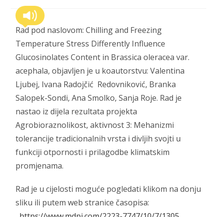
Rad pod naslovom: Chilling and Freezing
Temperature Stress Differently Influence
Glucosinolates Content in Brassica oleracea var.
acephala, objavljen je u koautorstvu: Valentina
Ljubej, Ivana Radojčić Redovniković, Branka
Salopek-Sondi, Ana Smolko, Sanja Roje. Rad je
nastao iz dijela rezultata projekta
Agrobioraznolikost, aktivnost 3: Mehanizmi
tolerancije tradicionalnih vrsta i divljih svojti u
funkciji otpornosti i prilagodbe klimatskim
promjenama.
Rad je u cijelosti moguće pogledati klikom na donju
sliku ili putem web stranice časopisa:
https://www.mdpi.com/2223-7747/10/7/1305