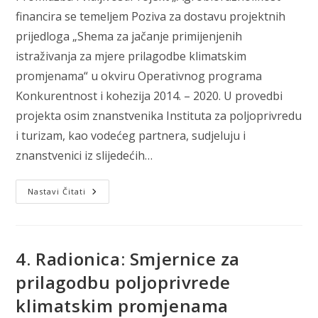
financira se temeljem Poziva za dostavu projektnih
prijedloga „Shema za jačanje primijenjenih
istraživanja za mjere prilagodbe klimatskim
promjenama“ u okviru Operativnog programa
Konkurentnost i kohezija 2014. – 2020. U provedbi
projekta osim znanstvenika Instituta za poljoprivredu
i turizam, kao vodećeg partnera, sudjeluju i
znanstvenici iz slijedećih…
Priopćenje
Nastavi Čitati
S
Radionice:
Smjernice
Za
Prilagodbu
Poljoprivrede
4. Radionica: Smjernice za
Klimatskim
Promjenama
prilagodbu poljoprivrede
klimatskim promjenama