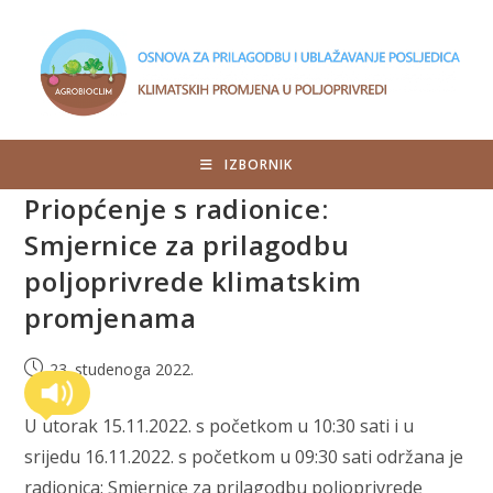
Preskoči
na
sadržaj
IZBORNIK
Priopćenje s radionice:
Smjernice za prilagodbu
poljoprivrede klimatskim
promjenama
Objava
23. studenoga 2022.
objavljena:
U utorak 15.11.2022. s početkom u 10:30 sati i u
srijedu 16.11.2022. s početkom u 09:30 sati održana je
radionica: Smjernice za prilagodbu poljoprivrede