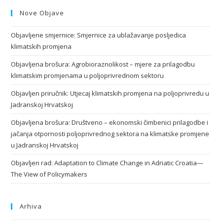
to
Nove Objave
clo
the
Objavljene smjernice: Smjernice za ublažavanje posljedica
sea
klimatskih promjena
pan
Objavljena brošura: Agrobioraznolikost – mjere za prilagodbu
klimatskim promjenama u poljoprivrednom sektoru
Objavljen priručnik: Utjecaj klimatskih promjena na poljoprivredu u
Jadranskoj Hrvatskoj
Objavljena brošura: Društveno – ekonomski čimbenici prilagodbe i
jačanja otpornosti poljoprivrednog sektora na klimatske promjene
u Jadranskoj Hrvatskoj
Objavljen rad: Adaptation to Climate Change in Adriatic Croatia—
The View of Policymakers
Arhiva