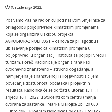
Objava
9. studenoga 2022.
objavljena:
Pozivamo Vas na radionicu pod nazivom Smjernice za
prilagodbu poljoprivrede klimatskim promjenama
koja se organizira u sklopu projekta
AGROBIORAZNOLIKOST – osnova za prilagodbu i
ublažavanje posljedica klimatskih promjena u
poljoprivredi u organizaciji Instituta za poljoprivredu i
turizam, Poreč. Radionica je organizirana kao
dvodnevno znanstveno – stručno događanje, a
namijenjena je znanstvenoj i široj javnosti s ciljem
povećanja dostupnosti podataka i projektnih
rezultata. Radionica će se održati u utorak 15.11. i
srijedu 16.11.2022. u Studentskom centru (manja
dvorana za sastanke), Marka Marojice 2b, 20 000
Dubrovnik. Program radionice: Prvi dan / Utorak /