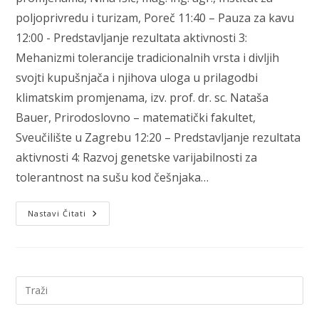
poljoprivredu i turizam, Poreč 11:40 – Pauza za kavu
12:00 - Predstavljanje rezultata aktivnosti 3:
Mehanizmi tolerancije tradicionalnih vrsta i divljih
svojti kupušnjača i njihova uloga u prilagodbi
klimatskim promjenama, izv. prof. dr. sc. Nataša
Bauer, Prirodoslovno – matematički fakultet,
Sveučilište u Zagrebu 12:20 – Predstavljanje rezultata
aktivnosti 4: Razvoj genetske varijabilnosti za
tolerantnost na sušu kod češnjaka…
4.
Nastavi Čitati
Radionica:
Smjernice
Za
Prilagodbu
Poljoprivrede
Klimatskim
Promjenama
Pre
Esc