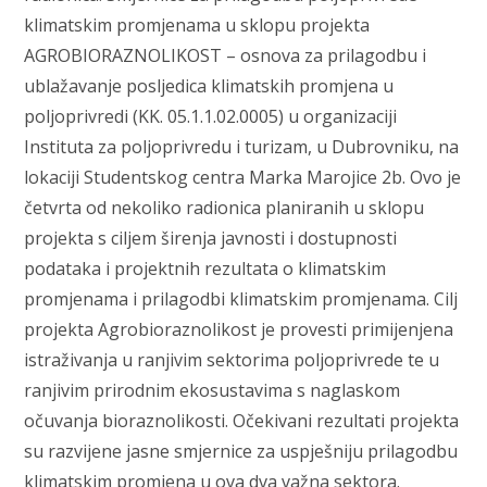
klimatskim promjenama u sklopu projekta
AGROBIORAZNOLIKOST – osnova za prilagodbu i
ublažavanje posljedica klimatskih promjena u
poljoprivredi (KK. 05.1.1.02.0005) u organizaciji
Instituta za poljoprivredu i turizam, u Dubrovniku, na
lokaciji Studentskog centra Marka Marojice 2b. Ovo je
četvrta od nekoliko radionica planiranih u sklopu
projekta s ciljem širenja javnosti i dostupnosti
podataka i projektnih rezultata o klimatskim
promjenama i prilagodbi klimatskim promjenama. Cilj
projekta Agrobioraznolikost je provesti primijenjena
istraživanja u ranjivim sektorima poljoprivrede te u
ranjivim prirodnim ekosustavima s naglaskom
očuvanja bioraznolikosti. Očekivani rezultati projekta
su razvijene jasne smjernice za uspješniju prilagodbu
klimatskim promjena u ova dva važna sektora.