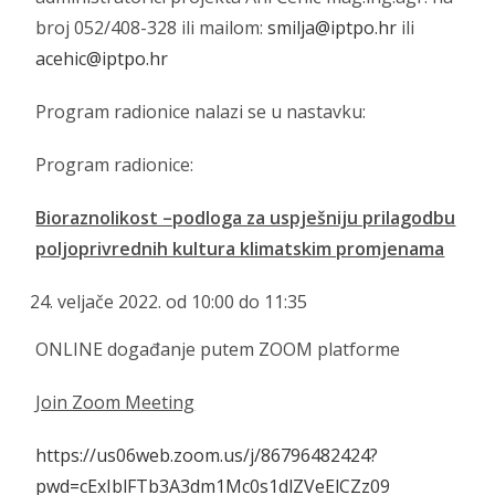
broj 052/408-328 ili mailom:
smilja@iptpo.hr
ili
acehic@iptpo.hr
Program radionice nalazi se u nastavku:
Program radionice:
Bioraznolikost –podloga za uspješniju prilagodbu
poljoprivrednih kultura klimatskim promjenama
veljače 2022. od 10:00 do 11:35
ONLINE događanje putem ZOOM platforme
Join Zoom Meeting
https://us06web.zoom.us/j/86796482424?
pwd=cExIblFTb3A3dm1Mc0s1dlZVeElCZz09