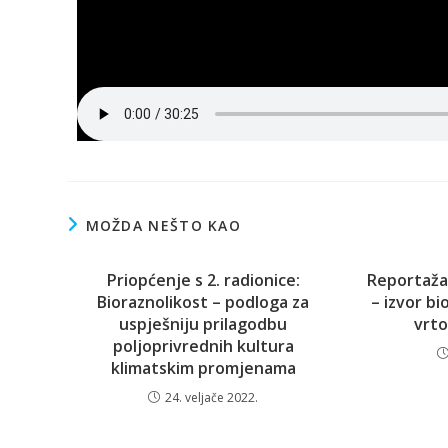
MOŽDA NEŠTO KAO
Priopćenje s 2. radionice:
Reportaža 
Bioraznolikost – podloga za
– izvor bi
uspješniju prilagodbu
vrt
poljoprivrednih kultura
klimatskim promjenama
24. veljače 2022.