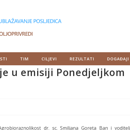
STI
TIM
CILJEVI
REZULTATI
DOGAĐAJI
je u emisiji Ponedjeljkom
Agrobioraznolikost dr. sc. Smiljana Goreta Ban i voditel