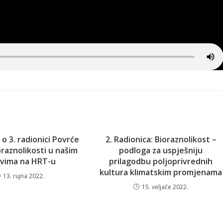
o 3. radionici Povrće
2. Radionica: Bioraznolikost –
oraznolikosti u našim
podloga za uspješniju
ovima na HRT-u
prilagodbu poljoprivrednih
kultura klimatskim promjenama
13. rujna 2022.
15. veljače 2022.