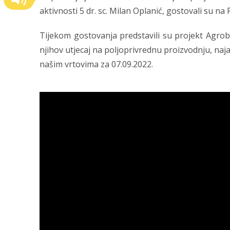
aktivnosti 5 dr. sc. Milan Oplanić, gostovali su na
Tijekom gostovanja predstavili su projekt Agrob
njihov utjecaj na poljoprivrednu proizvodnju, najav
našim vrtovima za 07.09.2022.