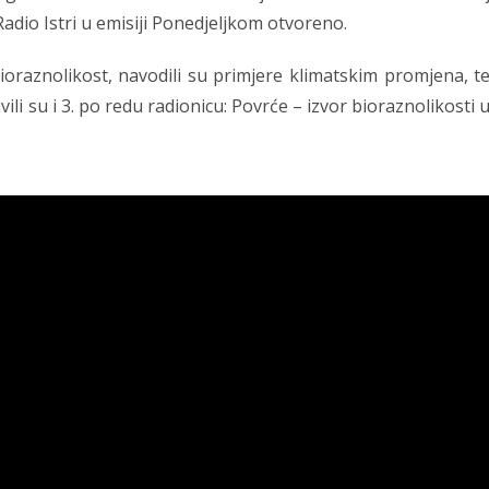
 Radio Istri u emisiji Ponedjeljkom otvoreno.
ioraznolikost, navodili su primjere klimatskim promjena, t
ili su i 3. po redu radionicu: Povrće – izvor bioraznolikosti 