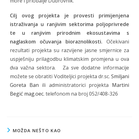
more i priobalje Dubrovnik.
Cilj ovog projekta je provesti primijenjena
istraživanja u ranjivim sektorima poljoprivrede
te u ranjivim prirodnim ekosustavima s
naglaskom očuvanja bioraznolikosti.
Očekivani
rezultati projekta su razvijene jasne smjernice za
uspješniju prilagodbu klimatskim promjena u ova
dva važna sektora. Za sve dodatne informacije
možete se obratiti Voditeljici projekta dr.sc.
Smiljani
Goreta Ban
ili administratorici projekta
Martini
Begić mag.oec.
telefonom na broj 052/408-326
MOŽDA NEŠTO KAO