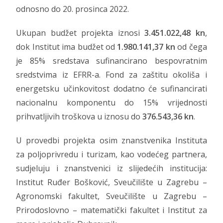
odnosno do 20. prosinca 2022.
Ukupan budžet projekta iznosi
3.451.022,48 kn
,
dok Institut ima budžet od
1.980.141,37 kn
od čega
je 85% sredstava sufinancirano bespovratnim
sredstvima iz EFRR-a. Fond za zaštitu okoliša i
energetsku učinkovitost dodatno će sufinancirati
nacionalnu komponentu do 15% vrijednosti
prihvatljivih troškova u iznosu do
376.543,36 kn
.
U provedbi projekta osim znanstvenika Instituta
za poljoprivredu i turizam, kao vodećeg partnera,
sudjeluju i znanstvenici iz slijedećih institucija:
Institut Ruđer Bošković, Sveučilište u Zagrebu –
Agronomski fakultet, Sveučilište u Zagrebu –
Prirodoslovno – matematički fakultet i Institut za