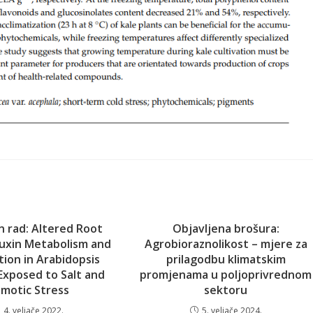
n rad: Altered Root
Objavljena brošura:
uxin Metabolism and
Agrobioraznolikost – mjere za
tion in Arabidopsis
prilagodbu klimatskim
Exposed to Salt and
promjenama u poljoprivrednom
motic Stress
sektoru
4. veljače 2022.
5. veljače 2024.