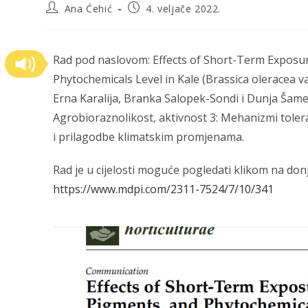
Ana Ćehić
4. veljače 2022.
Rad pod naslovom: Effects of Short-Term Exposu
Phytochemicals Level in Kale (Brassica oleracea va
Erna Karalija, Branka Salopek-Sondi i Dunja Šamec.
Agrobioraznolikost, aktivnost 3: Mehanizmi toleranc
i prilagodbe klimatskim promjenama.
Rad je u cijelosti moguće pogledati klikom na don
https://www.mdpi.com/2311-7524/7/10/341