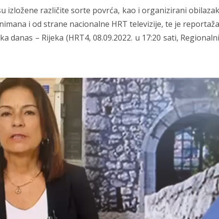
su izložene različite sorte povrća, kao i organizirani obilaza
snimana i od strane nacionalne HRT televizije, te je reportaž
ska danas – Rijeka (HRT4, 08.09.2022. u 17:20 sati, Regionaln