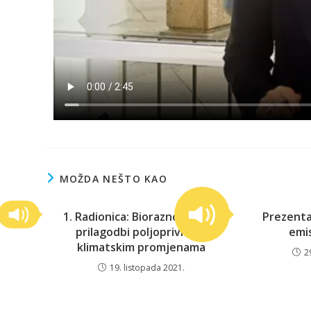
MOŽDA NEŠTO KAO
1. Radionica: Bioraznolikost u
Prezenta
prilagodbi poljoprivrede
emis
klimatskim promjenama
2
19. listopada 2021.