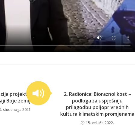
cija projekta na TV
2. Radionica: Bioraznolikost –
iji Boje zemlje
podloga za uspješniju
prilagodbu poljoprivrednih
9. studenoga 2021.
kultura klimatskim promjenama
15. veljače 2022.